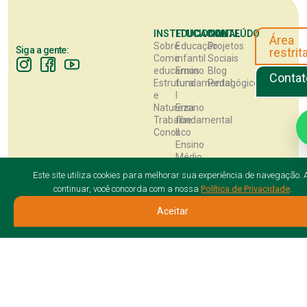
INSTITUCIONAL
EDUCACIONAL
CONTEÚDO
Área
Sobre
Educação
Projetos
Siga a gente:
restrit
Como
infantil
Sociais
educamos
Ensino
Blog
Contat
Estrutura
fundamental
Pedagógico
e
I
Natureza
Ensino
Trabalhe
fundamental
Conosco
II
Ensino
Médio
Este site utiliza cookies para melhorar sua experiência de navegação. 
Receba nossas novidades
Nossos parceiros:
continuar, você concorda com a nossa
Política de Privacidade
.
Aceitar