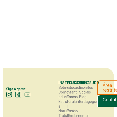
INSTITUCIONAL
EDUCACIONAL
CONTEÚDO
Área
Sobre
Educação
Projetos
Siga a gente:
restrit
Como
infantil
Sociais
educamos
Ensino
Blog
Contat
Estrutura
fundamental
Pedagógico
e
I
Natureza
Ensino
Trabalhe
fundamental