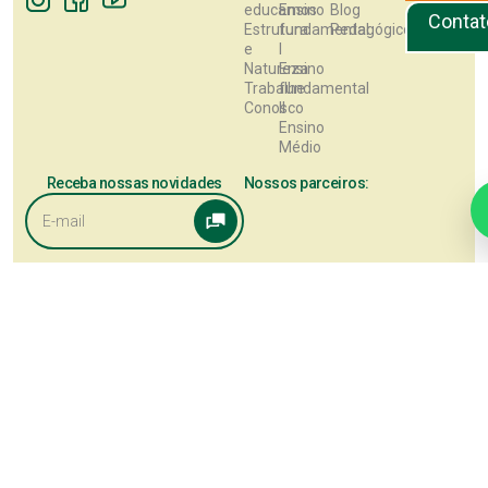
educamos
Ensino
Blog
Contat
Estrutura
fundamental
Pedagógico
e
I
Natureza
Ensino
Trabalhe
fundamental
Conosco
II
Ensino
Médio
Receba nossas novidades
Nossos parceiros:
Este site utiliza cookies para melhorar sua experiência de navegação. 
continuar, você concorda com a nossa
Política de Privacidade
.
Aceitar
POLÍTICA DE PRIVACIDADE
COOKIES