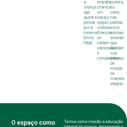
a
empatia,
na terra,
criança
criamos
no
agir,
um
vento,
querer e
espaço
nas
pensar
seguro,
plantas
por si
onde as
e nos
mesma.”
crianças
animais,
Emmi
se
ensiname
Pikler
sentem
que
valorizadas
moldam
e
sua
competentes.
percepçã
de
mundo
de
maneira
integral.
O espaço como
Temos como missão a educação
integral da criança, abrangendo o