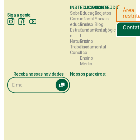
INSTITUCIONAL
EDUCACIONAL
CONTEÚDO
Área
Sobre
Educação
Projetos
Siga a gente:
restrit
Como
infantil
Sociais
educamos
Ensino
Blog
Contat
Estrutura
fundamental
Pedagógico
e
I
Natureza
Ensino
Trabalhe
fundamental
Conosco
II
Ensino
Médio
Receba nossas novidades
Nossos parceiros: