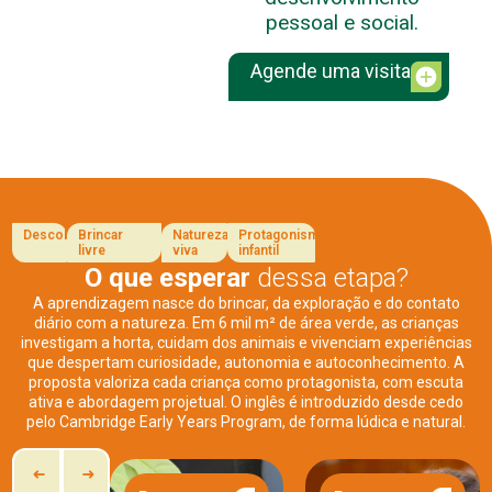
pessoal e social.
Agende uma visita
Descobertas
Brincar
Natureza
Protagonismo
livre
viva
infantil
O que esperar
dessa etapa?
A aprendizagem nasce do brincar, da exploração e do contato
diário com a natureza. Em 6 mil m² de área verde, as crianças
investigam a horta, cuidam dos animais e vivenciam experiências
que despertam curiosidade, autonomia e autoconhecimento. A
proposta valoriza cada criança como protagonista, com
escuta
ativa e abordagem projetual
. O inglês é introduzido desde cedo
pelo Cambridge Early Years Program, de forma lúdica e natural.