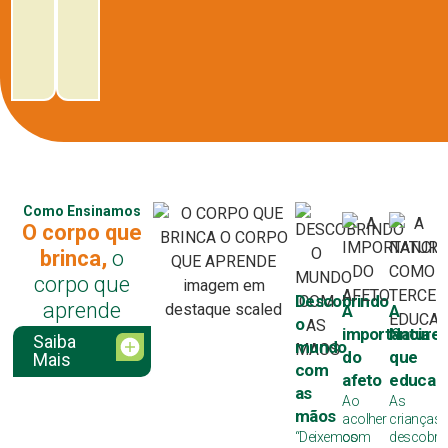
Como Ensinamos
O corpo que
brinca,
o
corpo que
Descobrindo
aprende
A
A
o
importância
Nature
Saiba
mundo
do
que
Mais
com
afeto
educa
as
Ao
As
mãos
acolher
crianças
“Deixemos
com
descobr