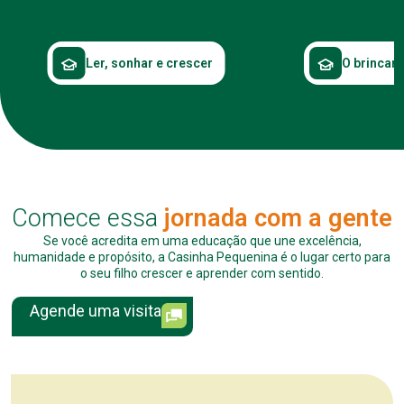
Ler, sonhar e crescer
O brincar 
Comece essa
jornada com a gente
Se você acredita em uma educação que une excelência,
humanidade e propósito, a Casinha Pequenina é o lugar certo para
o seu filho crescer e aprender com sentido.
Agende uma visita