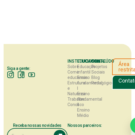
INSTITUCIONAL
EDUCACIONAL
CONTEÚDO
Área
Sobre
Educação
Projetos
Siga a gente:
restrit
Como
infantil
Sociais
educamos
Ensino
Blog
Contat
Estrutura
fundamental
Pedagógico
e
I
Natureza
Ensino
Trabalhe
fundamental
Conosco
II
Ensino
Médio
Receba nossas novidades
Nossos parceiros: