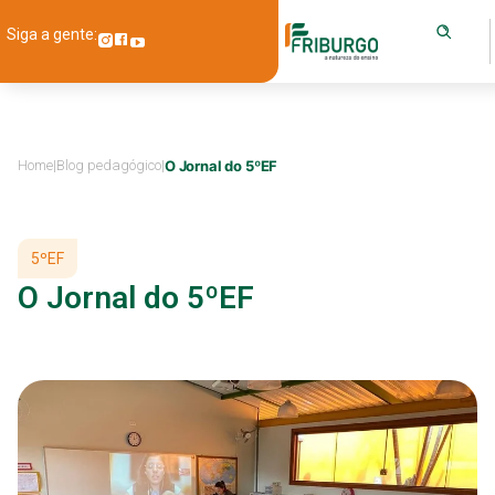
Siga a gente:
Home
|
Blog pedagógico
|
O Jornal do 5ºEF
5ºEF
O Jornal do 5ºEF