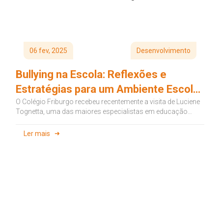
06 fev, 2025
Desenvolvimento
Bullying na Escola: Reflexões e
Estratégias para um Ambiente Escolar
Acolhedor e Seguro
O Colégio Friburgo recebeu recentemente a visita de Luciene
Tognetta, uma das maiores especialistas em educação
moral e convivência escolar...
Ler mais