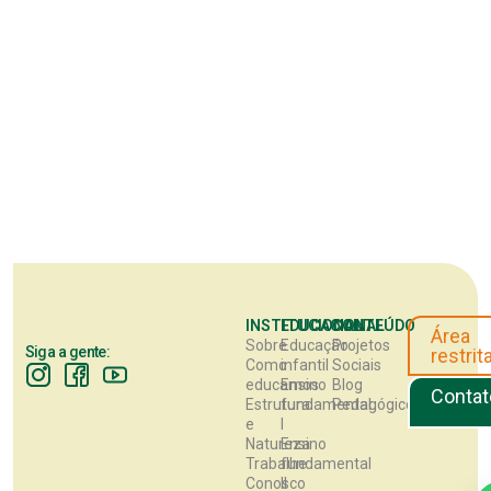
INSTITUCIONAL
EDUCACIONAL
CONTEÚDO
Área
Sobre
Educação
Projetos
Siga a gente:
restrit
Como
infantil
Sociais
educamos
Ensino
Blog
Contat
Estrutura
fundamental
Pedagógico
e
I
Natureza
Ensino
Trabalhe
fundamental
Conosco
II