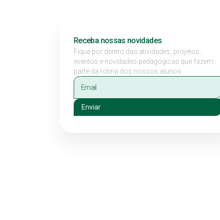
Receba nossas novidades
Fique por dentro das atividades, projetos,
eventos e novidades pedagógicas que fazem
parte da rotina dos nossos alunos.
Enviar