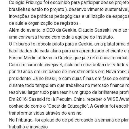
Colégio Friburgo foi escolhido para participar desse projet
brasileiras estão no projeto ), desenvolvimento sustentável
inovações de práticas pedagógicas e utilização de espaços
de aula e organização de registros.
Além do evento, o CEO da Geekie, Claudio Sassaki, veio ao 
uma conversa franca com toda a equipe do Instituto.
O Friburgo foi escola piloto para a Geekie,
uma plataforma d
habilidades de cada aluno para um aprendizado eficiente e
Ensino Médio utilizam a Geekie que já é referência mundia
Com um currículo invejável, incluindo uma bolsa de estudos
por 10 anos em um banco de investimentos em Nova York,
presidente. Já no Brasil, e com duas filhas em fase de entra
durante todo tempo em que trabalhou no mercado financeir
resolveu largar tudo para reunir um grupo de brilhantes prof
Em 2016, Sassaki foi à Pequim, China, receber o WISE Awa
conhecido como o “Oscar da Educação”. A Geekie foi escolh
transformar vidas através do ensino.
No Friburgo, foi aplaudido de pé coroando a semana de pla
trabalho e inovação.