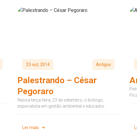
23 out, 2014
Antigos
Palestrando – César
A
Pegoraro
Pint
Pic
Nessa terça-feira, 23 de setembro, o biólogo,
da 
especialista em gestão ambiental e educador
socioambiental da SOS Mata Atlântica, César
Pegoraro, veio...
Ler mais
L