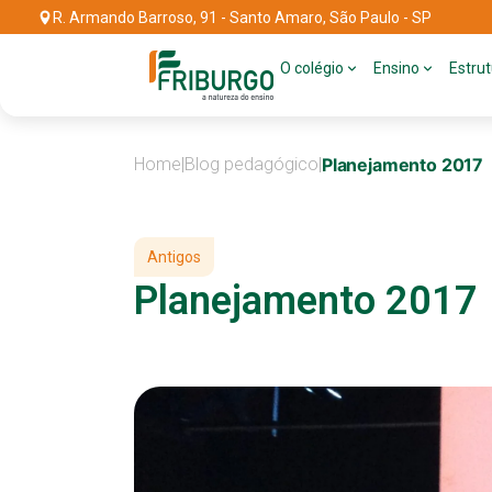
R. Armando Barroso, 91 - Santo Amaro, São Paulo - SP
O colégio
Ensino
Estru
Home
|
Blog pedagógico
|
Planejamento 2017
Antigos
Planejamento 2017