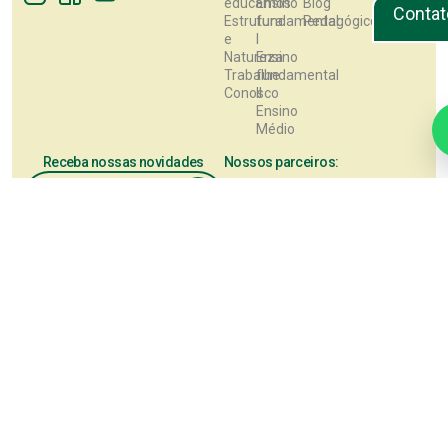
educamos
Ensino
Blog
Contat
Estrutura
fundamental
Pedagógico
e
I
Natureza
Ensino
Trabalhe
fundamental
Conosco
II
Ensino
Médio
Receba nossas novidades
Nossos parceiros:
Este site utiliza cookies para melhorar sua experiência de navegação. 
continuar, você concorda com a nossa
Política de Privacidade
.
Aceitar
POLÍTICA DE PRIVACIDADE
COOKIES