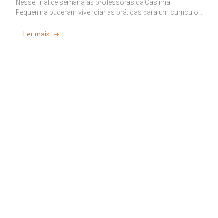
Nesse final de semana as professoras da Casinha
Pequenina puderam vivenciar as práticas para um currículo
aberto ao possível. A...
Ler mais