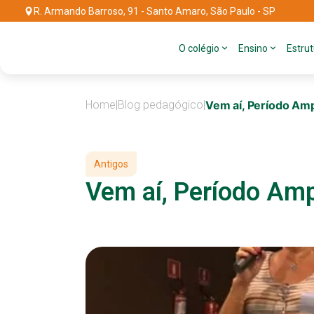
R. Armando Barroso, 91 - Santo Amaro, São Paulo - SP
O colégio
Ensino
Estru
Home
|
Blog pedagógico
|
Vem aí, Período Amp
Antigos
Vem aí, Período Amp