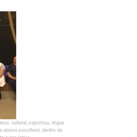
s: cultural, esportivo, língua
 os alunos escolhem, dentro de