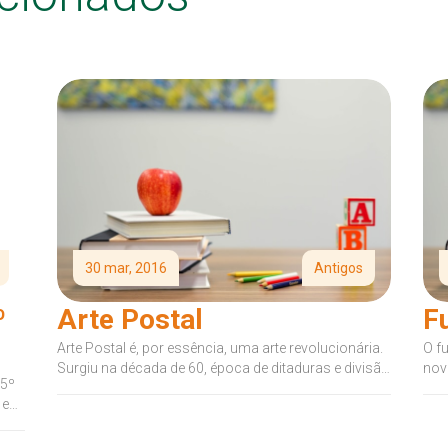
30 mar, 2016
Antigos
º
Arte Postal
F
Arte Postal é, por essência, uma arte revolucionária.
O f
Surgiu na década de 60, época de ditaduras e divisão
nov
 5º
do mundo...
Sub 
 e