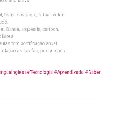
e o ano letivo.
 tênis, basquete, futsal, vôlei,
judô.
reet Dance, arquearia, cartoon,
pilates.
ulas tem certificação anual.
relação às tarefas, pesquisas e
inguaInglesa
#
Tecnologia
#
Aprendizado
#
Saber