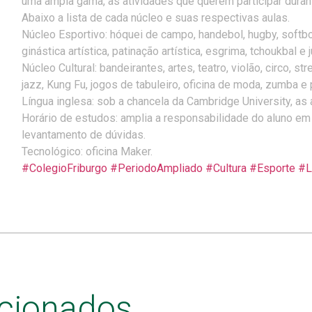
uma ampla gama, as atividades que querem participar durant
Abaixo a lista de cada núcleo e suas respectivas aulas.
Núcleo Esportivo: hóquei de campo, handebol, hugby, softbol,
ginástica artística, patinação artística, esgrima, tchoukbal e 
Núcleo
Cultural: bandeirantes, artes, teatro, violão, circo, st
jazz, Kung Fu, jogos de tabuleiro, oficina de moda, zumba e 
Língua inglesa: sob a chancela da Cambridge University, as a
Horário de estudos: amplia a responsabilidade do aluno em 
levantamento de dúvidas.
Tecnológico: oficina Maker.
#
ColegioFriburgo
#
PeriodoAmpliado
#
Cultura
#
Esporte
#
L
acionados