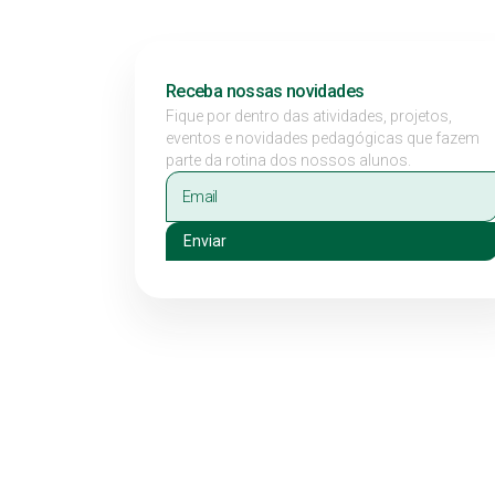
Receba nossas novidades
Fique por dentro das atividades, projetos,
eventos e novidades pedagógicas que fazem
parte da rotina dos nossos alunos.
Enviar