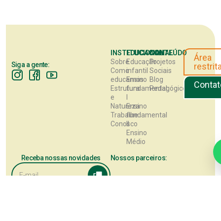
INSTITUCIONAL
EDUCACIONAL
CONTEÚDO
Área
Sobre
Educação
Projetos
Siga a gente:
restrit
Como
infantil
Sociais
educamos
Ensino
Blog
Contat
Estrutura
fundamental
Pedagógico
e
I
Natureza
Ensino
Trabalhe
fundamental
Conosco
II
Ensino
Médio
Receba nossas novidades
Nossos parceiros:
Este site utiliza cookies para melhorar sua experiência de navegação. 
continuar, você concorda com a nossa
Política de Privacidade
.
Aceitar