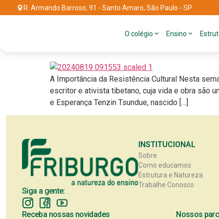
R. Armando Barroso, 91 - Santo Amaro, São Paulo - SP
Tag:
tenzin tsundu
O colégio
Ensino
Estru
Visita de Tenzin Tsundu
A Importância da Resistência Cultural Nesta sema
escritor e ativista tibetano, cuja vida e obra sã
e Esperança Tenzin Tsundue, nascido […]
INSTITUCIONAL
Sobre
Como educamos
Estrutura e Natureza
Trabalhe Conosco
Siga a gente:
Receba nossas novidades
Nossos parc