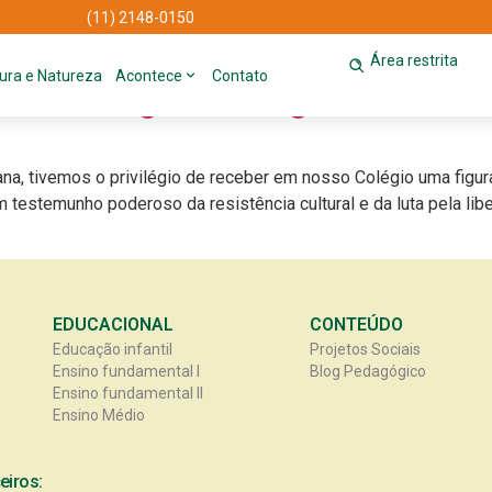
(11) 2148-0150
e
Área restrita
tura e Natureza
Acontece
Contato
e ao Colégio Friburgo
na, tivemos o privilégio de receber em nosso Colégio uma figura 
o um testemunho poderoso da resistência cultural e da luta pela 
EDUCACIONAL
CONTEÚDO
Educação infantil
Projetos Sociais
Ensino fundamental I
Blog Pedagógico
Ensino fundamental II
Ensino Médio
eiros: