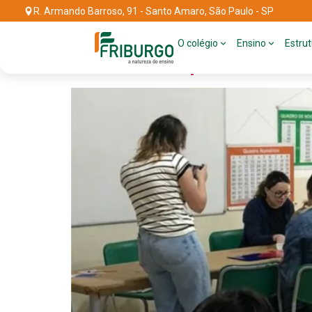
R. Armando Barroso, 91 - Santo Amaro, São Paulo - SP
Tag:
dia dos pais
O colégio
Ensino
Estru
Casinha Pequenina come