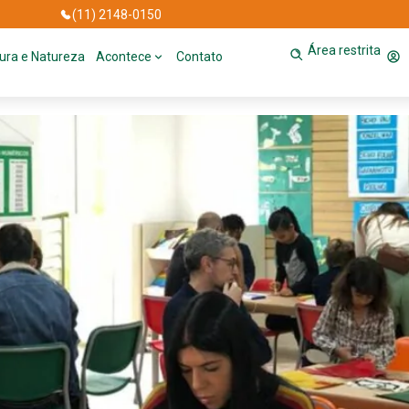
(11) 2148-0150
Área restrita
tura e Natureza
Acontece
Contato
mora dia com as famílias