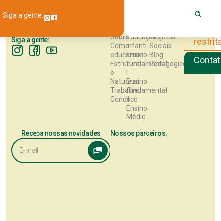
Siga a gente:
INSTITUCIONAL
EDUCACIONAL
CONTEÚDO
Área
Sobre
Educação
Projetos
Siga a gente:
restrit
Como
infantil
Sociais
educamos
Ensino
Blog
Contat
Estrutura
fundamental
Pedagógico
e
I
Natureza
Ensino
Trabalhe
fundamental
Conosco
II
Ensino
Médio
Receba nossas novidades
Nossos parceiros: