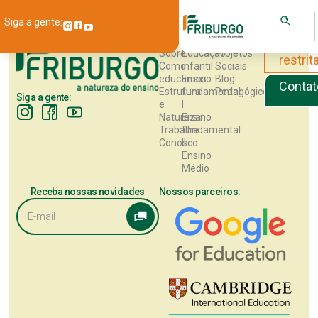
Siga a gente:
INSTITUCIONAL
EDUCACIONAL
CONTEÚDO
Área
Sobre
Educação
Projetos
restrit
Como
infantil
Sociais
educamos
Ensino
Blog
Contat
Estrutura
fundamental
Pedagógico
Siga a gente:
e
I
Natureza
Ensino
Trabalhe
fundamental
Conosco
II
Ensino
Médio
Receba nossas novidades
Nossos parceiros: