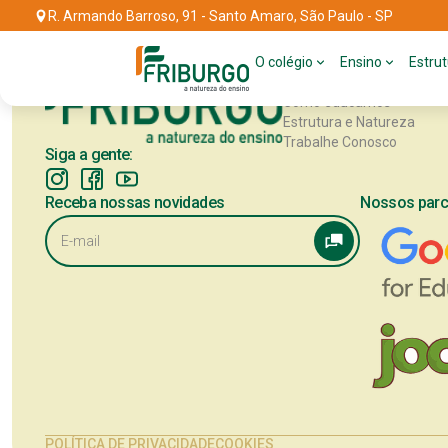
R. Armando Barroso, 91 - Santo Amaro, São Paulo - SP
INSTITUCIONAL
O colégio
Ensino
Estru
Sobre
Como educamos
Estrutura e Natureza
Trabalhe Conosco
Siga a gente:
Receba nossas novidades
Nossos parc
POLÍTICA DE PRIVACIDADE
COOKIES