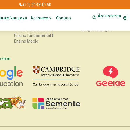
(11) 2148-0150
Área restrita
EDUCACIONAL
CONTEÚDO
tura e Natureza
Acontece
Contato
Educação infantil
Projetos Sociais
Ensino fundamental I
Blog Pedagógico
Ensino fundamental II
Ensino Médio
eiros: