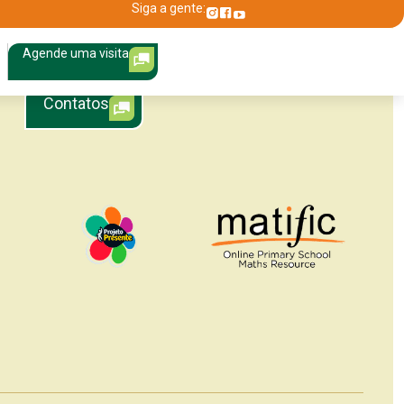
Siga a gente:
Agende uma visita
Área restrita
Contatos