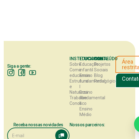
INSTITUCIONAL
EDUCACIONAL
CONTEÚDO
Área
Sobre
Educação
Projetos
Siga a gente:
restrit
Como
infantil
Sociais
educamos
Ensino
Blog
Contat
Estrutura
fundamental
Pedagógico
e
I
Natureza
Ensino
Trabalhe
fundamental
Conosco
II
Ensino
Médio
Receba nossas novidades
Nossos parceiros: