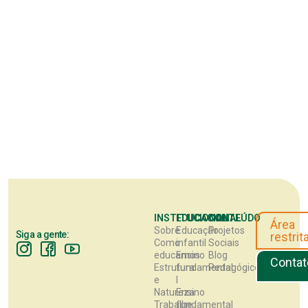
INSTITUCIONAL
EDUCACIONAL
CONTEÚDO
Área
Sobre
Educação
Projetos
Siga a gente:
restrit
Como
infantil
Sociais
educamos
Ensino
Blog
Contat
Estrutura
fundamental
Pedagógico
e
I
Natureza
Ensino
Trabalhe
fundamental