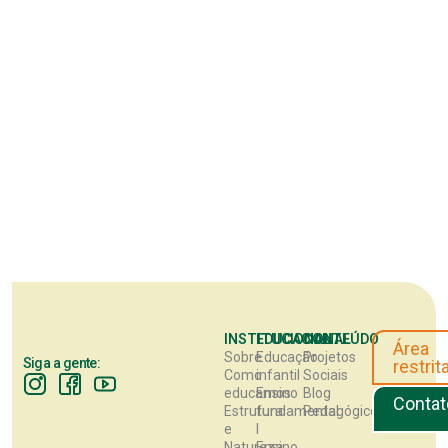
INSTITUCIONAL
EDUCACIONAL
CONTEÚDO
Área
Sobre
Educação
Projetos
Siga a gente:
restrit
Como
infantil
Sociais
educamos
Ensino
Blog
Contat
Estrutura
fundamental
Pedagógico
e
I
Natureza
Ensino