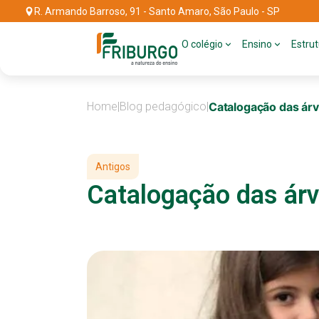
R. Armando Barroso, 91 - Santo Amaro, São Paulo - SP
O colégio
Ensino
Estru
Home
|
Blog pedagógico
|
Catalogação das ár
Antigos
Catalogação das ár