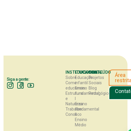
INSTITUCIONAL
EDUCACIONAL
CONTEÚDO
Área
Sobre
Educação
Projetos
Siga a gente:
restrit
Como
infantil
Sociais
educamos
Ensino
Blog
Contat
Estrutura
fundamental
Pedagógico
e
I
Natureza
Ensino
Trabalhe
fundamental
Conosco
II
Ensino
Médio