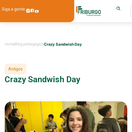
Siga a gente:
Home
|
Blog pedagógico
|
Crazy Sandwish Day
Antigos
Crazy Sandwish Day