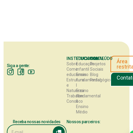
INSTITUCIONAL
EDUCACIONAL
CONTEÚDO
Área
Sobre
Educação
Projetos
Siga a gente:
restrit
Como
infantil
Sociais
educamos
Ensino
Blog
Contat
Estrutura
fundamental
Pedagógico
e
I
Natureza
Ensino
Trabalhe
fundamental
Conosco
II
Ensino
Médio
Receba nossas novidades
Nossos parceiros: