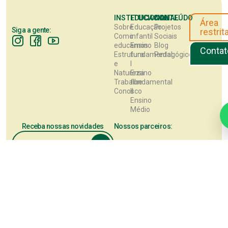
INSTITUCIONAL
EDUCACIONAL
CONTEÚDO
Área
Sobre
Educação
Projetos
Siga a gente:
restrit
Como
infantil
Sociais
educamos
Ensino
Blog
Contat
Estrutura
fundamental
Pedagógico
e
I
Natureza
Ensino
Trabalhe
fundamental
Conosco
II
Ensino
Médio
Receba nossas novidades
Nossos parceiros:
Este site utiliza cookies para melhorar sua experiência de navegação. 
continuar, você concorda com a nossa
Política de Privacidade
.
Aceitar