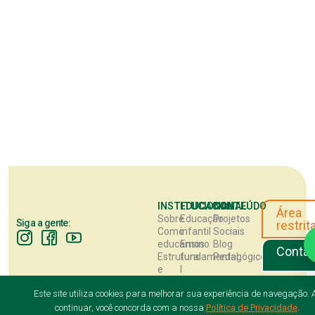
INSTITUCIONAL
EDUCACIONAL
CONTEÚDO
Área
Sobre
Educação
Projetos
Siga a gente:
restrit
Como
infantil
Sociais
educamos
Ensino
Blog
Contat
Estrutura
fundamental
Pedagógico
e
I
Natureza
Ensino
Este site utiliza cookies para melhorar sua experiência de navegação. 
Trabalhe
fundamental
Conosco
II
continuar, você concorda com a nossa
Política de Privacidade
.