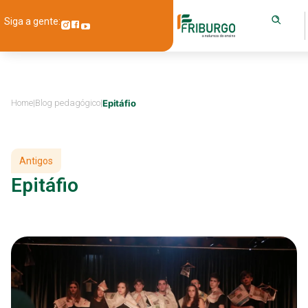
Siga a gente:
Home
|
Blog pedagógico
|
Epitáfio
Antigos
Epitáfio