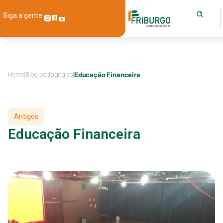
Siga a gente:
Home
|
Blog pedagógico
|
Educação Financeira
Antigos
Educação Financeira