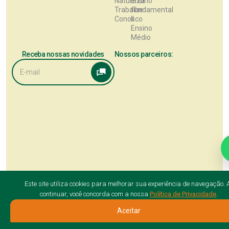
Natureza
Ensino
Trabalhe
fundamental
Conosco
II
Ensino
Médio
Receba nossas novidades
Nossos parceiros:
POLÍTICA DE PRIVACIDADE
COOKIES
Este site utiliza cookies para melhorar sua experiência de navegação. 
continuar, você concorda com a nossa
Política de Privacidade
.
Aceitar