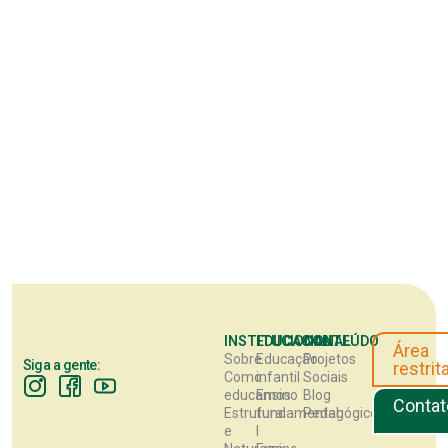
INSTITUCIONAL
EDUCACIONAL
CONTEÚDO
Área
Sobre
Educação
Projetos
Siga a gente:
restrit
Como
infantil
Sociais
educamos
Ensino
Blog
Contat
Estrutura
fundamental
Pedagógico
e
I