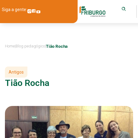
Siga a gente:
Home
|
Blog pedagógico
|
Tião Rocha
Antigos
Tião Rocha