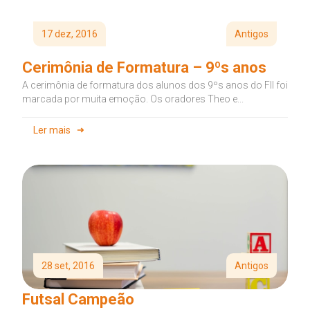
17 dez, 2016
Antigos
Cerimônia de Formatura – 9ºs anos
A cerimônia de formatura dos alunos dos 9ºs anos do FII foi
marcada por muita emoção. Os oradores Theo e...
Ler mais
28 set, 2016
Antigos
Futsal Campeão