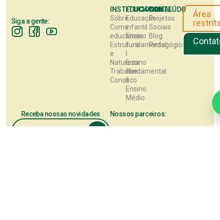
INSTITUCIONAL
EDUCACIONAL
CONTEÚDO
Área
Sobre
Educação
Projetos
Siga a gente:
restrit
Como
infantil
Sociais
educamos
Ensino
Blog
Contat
Estrutura
fundamental
Pedagógico
e
I
Natureza
Ensino
Trabalhe
fundamental
Conosco
II
Ensino
Médio
Receba nossas novidades
Nossos parceiros:
Este site utiliza cookies para melhorar sua experiência de navegação. 
continuar, você concorda com a nossa
Política de Privacidade
.
Aceitar