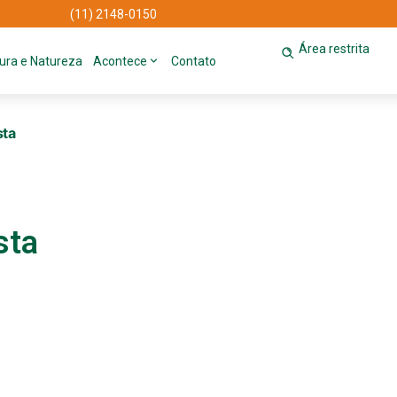
(11) 2148-0150
Área restrita
tura e Natureza
Acontece
Contato
sta
sta