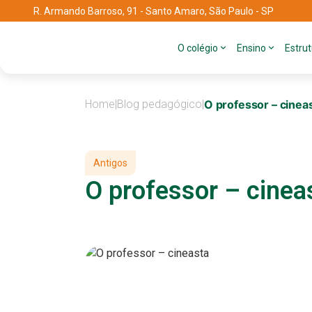
R. Armando Barroso, 91 - Santo Amaro, São Paulo - SP
O colégio
Ensino
Estru
Home
|
Blog pedagógico
|
O professor – cinea
Antigos
O professor – cinea