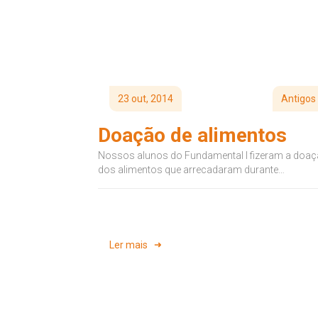
23 out, 2014
Antigos
Doação de alimentos
Nossos alunos do Fundamental I fizeram a doa
dos alimentos que arrecadaram durante
a Campanha. Os alimentos foram entregues à
Georgete...
Ler mais