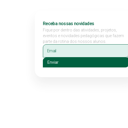
Receba nossas novidades
Fique por dentro das atividades, projetos,
eventos e novidades pedagógicas que fazem
parte da rotina dos nossos alunos.
Enviar