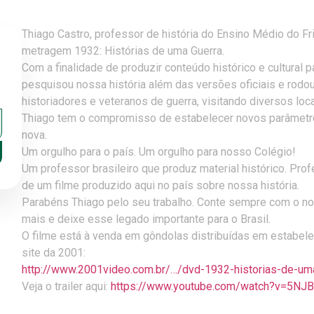
Thiago Castro, professor de história do Ensino Médio do Fri
metragem 1932: Histórias de uma Guerra.
Com a finalidade de produzir conteúdo histórico e cultural p
pesquisou nossa história além das versões oficiais e rodou
historiadores e veteranos de guerra, visitando diversos loc
Thiago tem o compromisso de estabelecer novos parâmetros
nova.
Um orgulho para o paí
s. Um orgulho para nosso Colégio!
Um professor brasileiro que produz material histórico. Pro
de um filme produzido aqui no país sobre nossa história.
Parabéns Thiago pelo seu trabalho. Conte sempre com o n
mais e deixe esse legado importante para o Brasil.
O filme está à venda em gôndolas distribuídas em estabel
site da 2001:
http://www.2001video.com.br/…/dvd-1932-historias-de-u
Veja o trailer aqui:
https://www.youtube.com/watch?v=5NJ