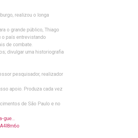
burgo, realizou o longa
ara o grande público, Thiago
 o país entrevistando
ais de combate.
; divulgar uma historiografia
fessor pesquisador, realizador
osso apoio. Produza cada vez
ecimentos de São Paulo e no
ma-gue…
BA4l8m6o