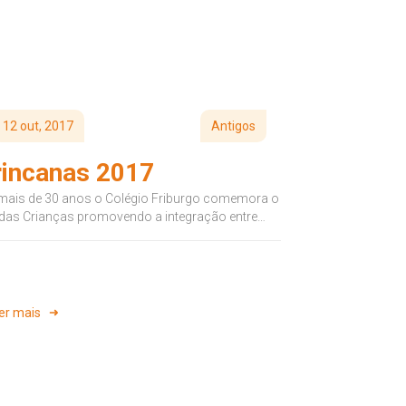
12 out, 2017
Antigos
rincanas 2017
mais de 30 anos o Colégio Friburgo comemora o
 das Crianças promovendo a integração entre
udantes nesse evento...
er mais