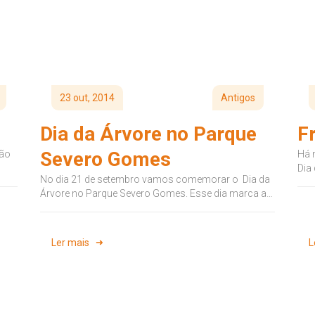
23 out, 2014
Antigos
Dia da Árvore no Parque
F
Severo Gomes
ção
Há 
Dia
No dia 21 de setembro vamos comemorar o Dia da
est
Árvore no Parque Severo Gomes. Esse dia marca a
chegada...
Ler mais
L