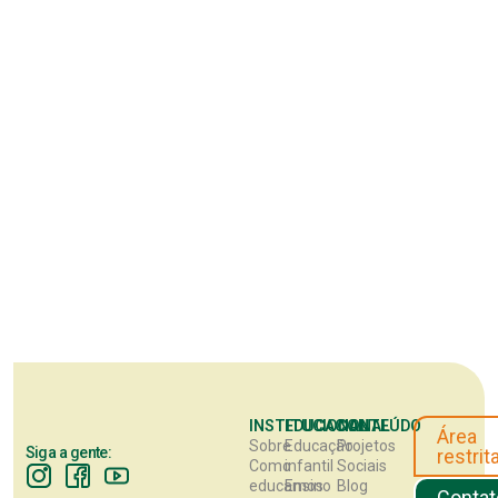
INSTITUCIONAL
EDUCACIONAL
CONTEÚDO
Área
Sobre
Educação
Projetos
Siga a gente:
restrit
Como
infantil
Sociais
educamos
Ensino
Blog
Contat