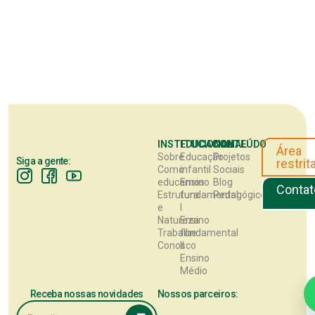
INSTITUCIONAL
EDUCACIONAL
CONTEÚDO
Área
Sobre
Educação
Projetos
Siga a gente:
restrit
Como
infantil
Sociais
educamos
Ensino
Blog
Contat
Estrutura
fundamental
Pedagógico
e
I
Natureza
Ensino
Trabalhe
fundamental
Conosco
II
Ensino
Médio
Receba nossas novidades
Nossos parceiros: