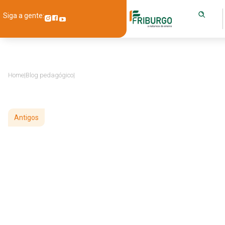
Siga a gente:
Home
|
Blog pedagógico
|
Antigos