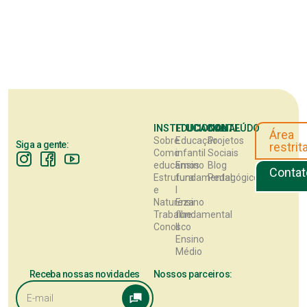
INSTITUCIONAL
EDUCACIONAL
CONTEÚDO
Área
Sobre
Educação
Projetos
Siga a gente:
restrit
Como
infantil
Sociais
educamos
Ensino
Blog
Contat
Estrutura
fundamental
Pedagógico
e
I
Natureza
Ensino
Trabalhe
fundamental
Conosco
II
Ensino
Médio
Receba nossas novidades
Nossos parceiros: